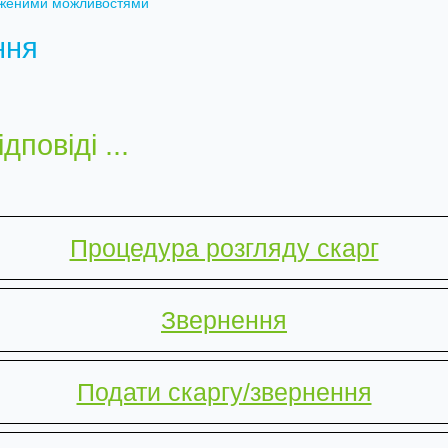
меженими можливостями
ння
дповіді ...
Процедура розгляду скарг
Звернення
Подати скаргу/звернення