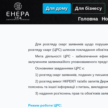
Для дому
Для бізнесу
Головна
Но
Для розгляду скарг заявників щодо порушен
розгляду скарг (ЦРС) шляхом покладання обов’яз
Мета діяльності ЦРС - забезпечення ефект
залученням заявника/його уповноваженого представ
Основними завданнями ЦРС є:
1) розгляд скарг заявників, поданих у письм
2) розгляд вимог НКРЕКП та/або запитів Держ
пояснень та іншої інформації з питань, викладених
3) надання роз’яснень прав та обов’язків заявн
Режим роботи ЦРС: