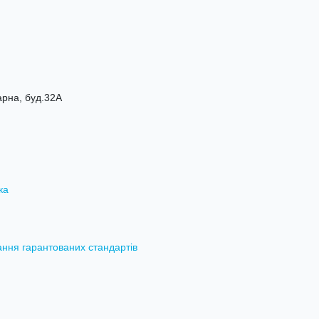
арна, буд.32А
ка
ання гарантованих стандартів