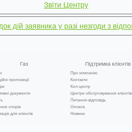
Звіти Центру
ок дій заявника у разі незгоди з відп
Газ
Підтримка клієнтів
и
Про компанію
ійні пропозиції
Контакти
ри
Кол-центр
ивні документи
Центри обслуговування клієнтів
ть
Питання-відповідь
ння спорів
Оплата
ація для клієнтів
Новини