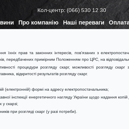
Кол-центр:
(066) 530 12 30
вини
Про компанію
Наші переваги
Оплата
ня їхніх прав та законних інтересів, пов’язаних з електропостач
ків, передбачених примірним Положенням про ЦРС, на відповідальн
ивності процедури розгляду скарг, можливості розгляду скарг з
ника, відкритості результатів розгляду скарг.
овій (електронній) формі на адресу електропостачальника;
авної інспекції енергетичного нагляду України щодо надання копій 
 у скарзі;
иків при розгляді скарг (у разі потреби).