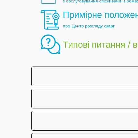
з обслуговування споживачів із об
Примірне положе
про Центр розгляду скарг
Типові питання / ві