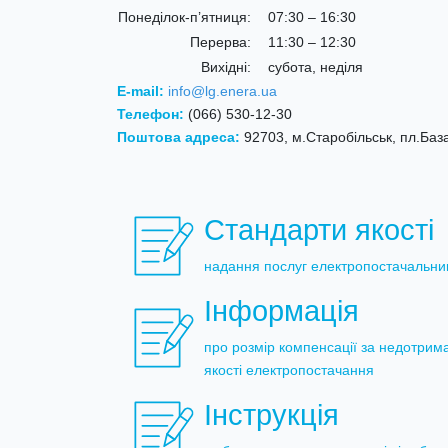
Понеділок-п’ятниця:
07:30 – 16:30
Перерва:
11:30 – 12:30
Вихідні:
субота, неділя
E-mail:
info@lg.enera.ua
Телефон:
(066) 530-12-30
Поштова адреса:
92703, м.Старобільськ, пл.Баз
Стандарти якості
надання послуг електропостачальни
Інформація
про розмір компенсації за недотрим
якості електропостачання
Інструкція