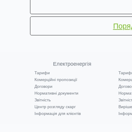
Поряд
Електроенергія
Тарифи
Тариф
Комерційні пропозиції
Комерц
Договори
Догово
Нормативні документи
Нормат
Звітність
Звітніс
Центр розгляду скарг
Виріше
Інформація для клієнтів
Інформ