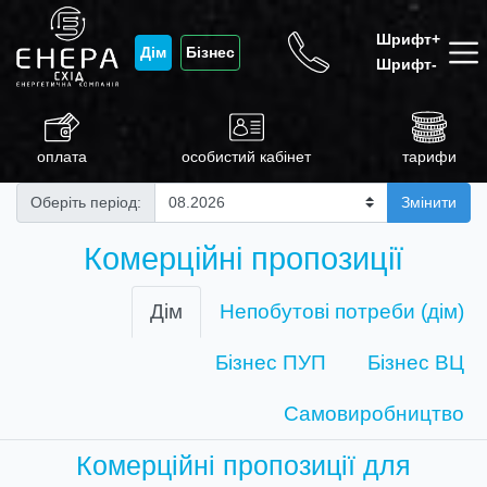
Шрифт+
Дім
Бізнес
Шрифт-
оплата
особистий кабінет
тарифи
Оберіть період:
Змінити
Комерційні пропозиції
Дім
Непобутові потреби (дім)
Бізнес ПУП
Бізнес ВЦ
Самовиробництво
Комерційні пропозиції для