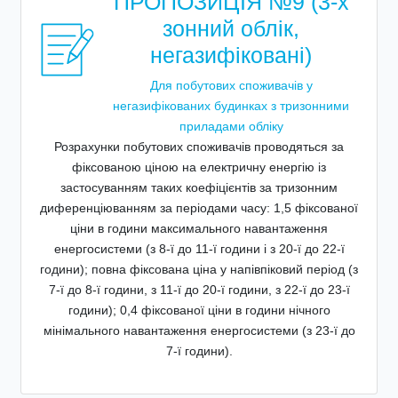
ПРОПОЗИЦІЯ №9 (3-х
зонний облік,
негазифіковані)
Для побутових споживачів у
негазифікованих будинках з тризонними
приладами обліку
Розрахунки побутових споживачів проводяться за
фіксованою ціною на електричну енергію із
застосуванням таких коефіцієнтів за тризонним
диференціюванням за періодами часу: 1,5 фіксованої
ціни в години максимального навантаження
енергосистеми (з 8-ї до 11-ї години і з 20-ї до 22-ї
години); повна фіксована ціна у напівпіковий період (з
7-ї до 8-ї години, з 11-ї до 20-ї години, з 22-ї до 23-ї
години); 0,4 фіксованої ціни в години нічного
мінімального навантаження енергосистеми (з 23-ї до
7-ї години).