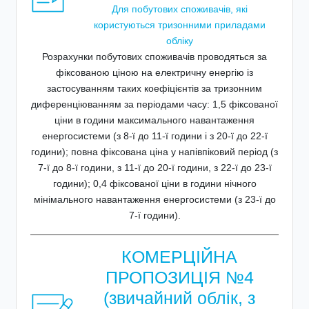
Для побутових споживачів, які
користуються тризонними приладами
обліку
Розрахунки побутових споживачів проводяться за
фіксованою ціною на електричну енергію із
застосуванням таких коефіцієнтів за тризонним
диференціюванням за періодами часу: 1,5 фіксованої
ціни в години максимального навантаження
енергосистеми (з 8-ї до 11-ї години і з 20-ї до 22-ї
години); повна фіксована ціна у напівпіковий період (з
7-ї до 8-ї години, з 11-ї до 20-ї години, з 22-ї до 23-ї
години); 0,4 фіксованої ціни в години нічного
мінімального навантаження енергосистеми (з 23-ї до
7-ї години).
КОМЕРЦІЙНА
ПРОПОЗИЦІЯ №4
(звичайний облік, з