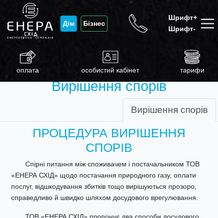
Шрифт+
Дім
Бізнес
Шрифт-
оплата
особистий кабінет
тарифи
Вирішення спорів
Вирішення спорів
ПРОЦЕДУРА ВИРІШЕННЯ
СПОРІВ
Спірні питання між споживачем і постачальником ТОВ
«ЕНЕРА СХІД» щодо постачання природного газу, оплати
послуг, відшкодування збитків тощо вирішуються прозоро,
справедливо й швидко шляхом досудового врегулювання.
ТОВ «ЕНЕРА СХІД» пропонує два способи досудового