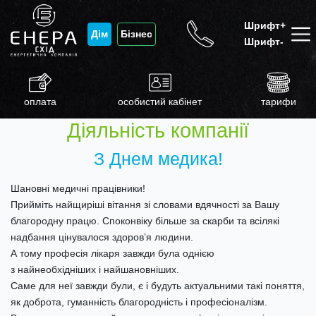
Шрифт+
Дім
Бізнес
Шрифт-
оплата
особистий кабінет
тарифи
Діяльність компанії
З Днем медика!
Шановні медичні працівники!
Прийміть найщиріші вітання зі словами вдячності за Вашу
благородну працю. Споконвіку більше за скарби та всілякі
надбання цінувалося здоров’я людини.
А тому професія лікаря завжди була однією
з найнеобхідніших і найшановніших.
Саме для неї завжди були, є і будуть актуальними такі поняття,
як доброта, гуманність благородність і професіоналізм.