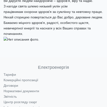
Ви даруєте людям найдорожче – здоров’я, віру та надію.
З нагоди свята шлемо низький уклін усім
працівникам охорони здоров’я за сумлінну та невтомну працю.
Нехай сторицею повертається до Вас добро, дароване людям.
Бажаємо міцного здоров'я, радості, особистого щастя,
невичерпної енергії та наснаги у всіх Ваших справах та
починаннях.
Електроенергія
Тарифи
Комерційні пропозиції
Договори
Нормативні документи
Звітність
Центр розгляду скарг