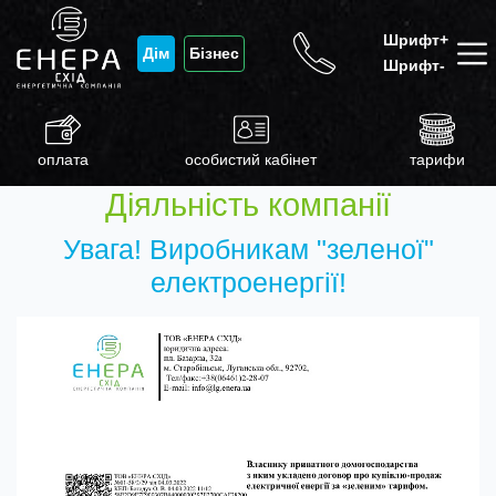
Шрифт+
Дім
Бізнес
Шрифт-
оплата
особистий кабінет
тарифи
Діяльність компанії
Увага! Виробникам "зеленої"
електроенергії!